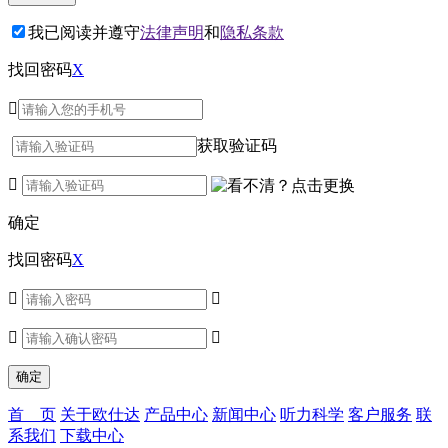
我已阅读并遵守
法律声明
和
隐私条款
找回密码
X

获取验证码

确定
找回密码
X




首 页
关于欧仕达
产品中心
新闻中心
听力科学
客户服务
联
系我们
下载中心