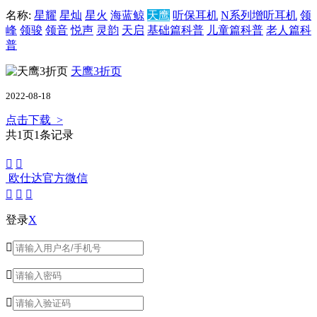
名称:
星耀
星灿
星火
海蓝鲸
天鹰
听保耳机
N系列增听耳机
领
峰
领骏
领音
悦声
灵韵
天启
基础篇科普
儿童篇科普
老人篇科
普
天鹰3折页
2022-08-18
点击下载 >
共
1
页
1
条记录


欧仕达官方微信



登录
X


