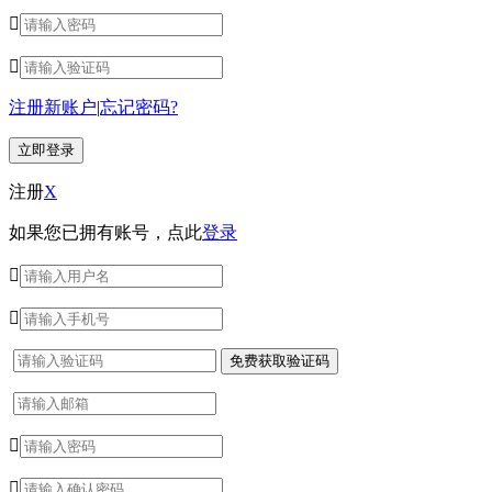


注册新账户
|
忘记密码?
注册
X
如果您已拥有账号，点此
登录



