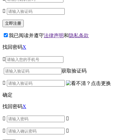

我已阅读并遵守
法律声明
和
隐私条款
找回密码
X

获取验证码

确定
找回密码
X



