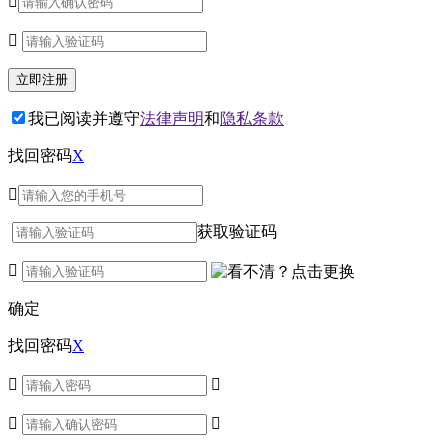


我已阅读并遵守
法律声明
和
隐私条款
找回密码
X

获取验证码

确定
找回密码
X



