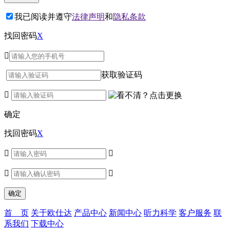
我已阅读并遵守
法律声明
和
隐私条款
找回密码
X

获取验证码

确定
找回密码
X




首 页
关于欧仕达
产品中心
新闻中心
听力科学
客户服务
联
系我们
下载中心