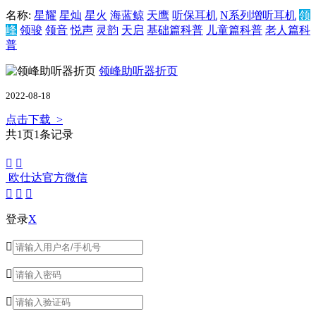
名称:
星耀
星灿
星火
海蓝鲸
天鹰
听保耳机
N系列增听耳机
领
峰
领骏
领音
悦声
灵韵
天启
基础篇科普
儿童篇科普
老人篇科
普
领峰助听器折页
2022-08-18
点击下载 >
共
1
页
1
条记录


欧仕达官方微信



登录
X


