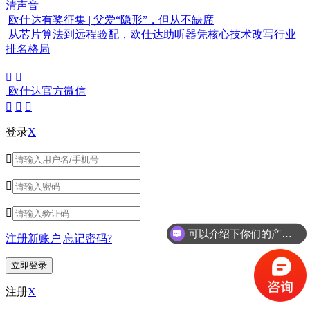
清声音
欧仕达有奖征集 | 父爱“隐形”，但从不缺席
从芯片算法到远程验配，欧仕达助听器凭核心技术改写行业
排名格局


欧仕达官方微信



登录
X



可以介绍下你们的产品么？
注册新账户
|
忘记密码?
注册
X