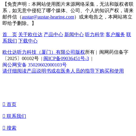
【免责声明：本网站使用图片来源网络采集，无法和版权者联
系，如无意中侵犯了哪个媒体、公司、个人的知识产权，请来
邮件信（
austar@austar-hearing.com
）或来电告之，本网站将立
即给予删除。】
首 页
关于欧仕达
产品中心
新闻中心
听力科学
客户服务
联
系我们
下载中心
欧仕达听力科技（厦门）有限公司版权
所有 | 闽网药信备字
〔2025〕00102号 |
闽ICP备09036451号-3
|
闽公网安备 35020602000103号
请仔细阅读产品说明书或在医务人员的指导下购买和使用

首页

联系我们

搜索