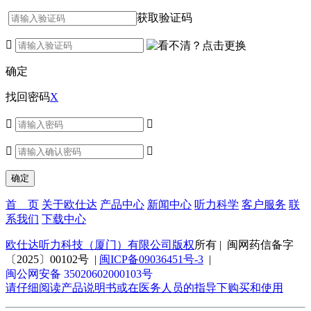
获取验证码

确定
找回密码
X




首 页
关于欧仕达
产品中心
新闻中心
听力科学
客户服务
联
系我们
下载中心
欧仕达听力科技（厦门）有限公司版权
所有 | 闽网药信备字
〔2025〕00102号 |
闽ICP备09036451号-3
|
闽公网安备 35020602000103号
请仔细阅读产品说明书或在医务人员的指导下购买和使用