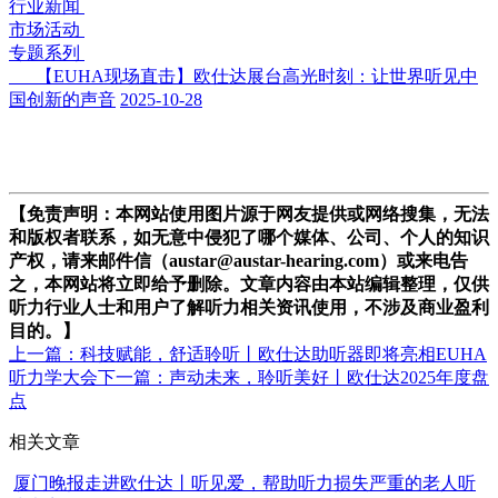
行业新闻
市场活动
专题系列
【EUHA现场直击】欧仕达展台高光时刻：让世界听见中
国创新的声音
2025-10-28
【免责声明：本网站使用图片源于网友提供或网络搜集，无法
和版权者联系，如无意中侵犯了哪个媒体、公司、个人的知识
产权，请来邮件信（austar@austar-hearing.com）或来电告
之，本网站将立即给予删除。文章内容由本站编辑整理，仅供
听力行业人士和用户了解听力相关资讯使用，不涉及商业盈利
目的。】
上一篇：科技赋能，舒适聆听丨欧仕达助听器即将亮相EUHA
听力学大会
下一篇：声动未来，聆听美好丨欧仕达2025年度盘
点
相关文章
厦门晚报走进欧仕达丨听见爱，帮助听力损失严重的老人听