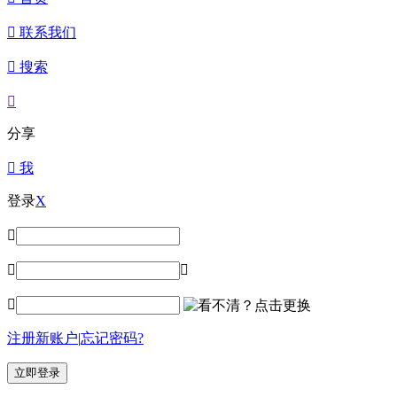

联系我们

搜索

分享

我
登录
X




注册新账户
|
忘记密码?