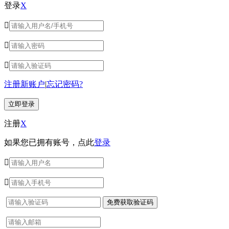
登录
X



注册新账户
|
忘记密码?
注册
X
如果您已拥有账号，点此
登录

