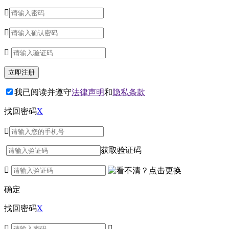



我已阅读并遵守
法律声明
和
隐私条款
找回密码
X

获取验证码

确定
找回密码
X

