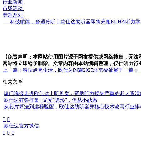
行业新闻
市场活动
专题系列
科技赋能，舒适聆听丨欧仕达助听器即将亮相EUHA听力学
【免责声明：本网站使用图片源于网友提供或网络搜集，无法和版权者
网站将立即给予删除。文章内容由本站编辑整理，仅供听力行
上一篇：科技点亮生活，欧仕达闪耀2025北京福祉展
下一篇：
相关文章
厦门晚报走进欧仕达丨听见爱，帮助听力损失严重的老人听清
欧仕达有奖征集 | 父爱“隐形”，但从不缺席
从芯片算法到远程验配，欧仕达助听器凭核心技术改写行业排


欧仕达官方微信


