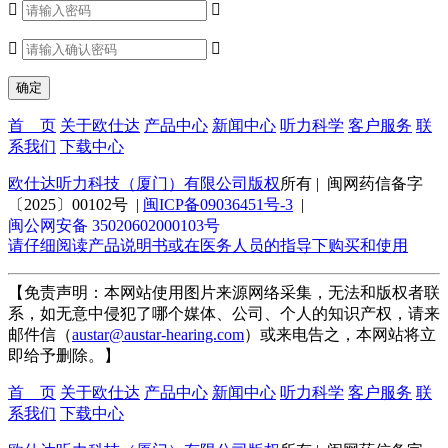




首 页
关于欧仕达
产品中心
新闻中心
听力科学
客户服务
联
系我们
下载中心
欧仕达听力科技（厦门）有限公司版权
所有 | 闽网药信备字
〔2025〕00102号 |
闽ICP备09036451号-3
|
闽公网安备 35020602000103号
请仔细阅读产品说明书或在医务人员的指导下购买和使用
【免责声明：本网站使用图片来源网络采集，无法和版权者联
系，如无意中侵犯了哪个媒体、公司、个人的知识产权，请来
邮件信（
austar@austar-hearing.com
）或来电告之，本网站将立
即给予删除。】
首 页
关于欧仕达
产品中心
新闻中心
听力科学
客户服务
联
系我们
下载中心