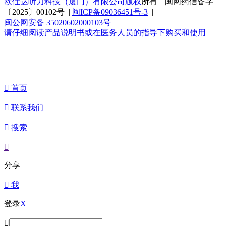
欧仕达听力科技（厦门）有限公司版权
所有 | 闽网药信备字
〔2025〕00102号 |
闽ICP备09036451号-3
|
闽公网安备 35020602000103号
请仔细阅读产品说明书或在医务人员的指导下购买和使用

首页

联系我们

搜索

分享

我
登录
X
