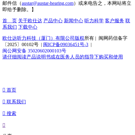
邮件信（
austar@austar-hearing.com
）或来电告之，本网站将立
即给予删除。】
首 页
关于欧仕达
产品中心
新闻中心
听力科学
客户服务
联
系我们
下载中心
欧仕达听力科技（厦门）有限公司版权
所有 | 闽网药信备字
〔2025〕00102号 |
闽ICP备09036451号-3
|
闽公网安备 35020602000103号
请仔细阅读产品说明书或在医务人员的指导下购买和使用

首页

联系我们

搜索
