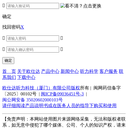

确定
找回密码
X




首 页
关于欧仕达
产品中心
新闻中心
听力科学
客户服务
联
系我们
下载中心
欧仕达听力科技（厦门）有限公司版权
所有 | 闽网药信备字
〔2025〕00102号 |
闽ICP备09036451号-3
|
闽公网安备 35020602000103号
请仔细阅读产品说明书或在医务人员的指导下购买和使用
【免责声明：本网站使用图片来源网络采集，无法和版权者联
系，如无意中侵犯了哪个媒体、公司、个人的知识产权，请来