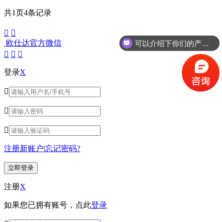
共
1
页
4
条记录


欧仕达官方微信
可以介绍下你们的产品么？



登录
X



注册新账户
|
忘记密码?
注册
X
如果您已拥有账号，点此
登录