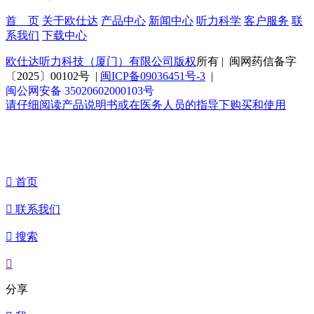
首 页
关于欧仕达
产品中心
新闻中心
听力科学
客户服务
联
系我们
下载中心
欧仕达听力科技（厦门）有限公司版权
所有 | 闽网药信备字
〔2025〕00102号 |
闽ICP备09036451号-3
|
闽公网安备 35020602000103号
请仔细阅读产品说明书或在医务人员的指导下购买和使用

首页

联系我们

搜索

分享