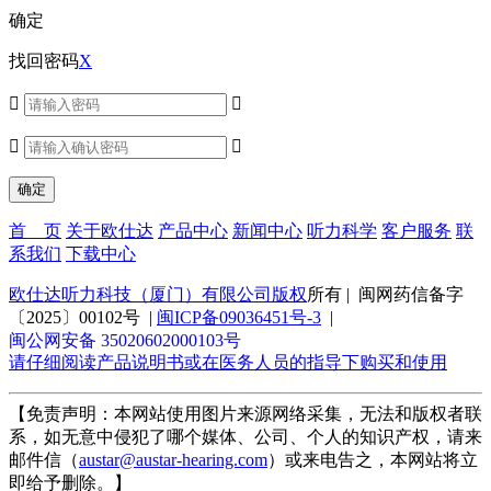
确定
找回密码
X




首 页
关于欧仕达
产品中心
新闻中心
听力科学
客户服务
联
系我们
下载中心
欧仕达听力科技（厦门）有限公司版权
所有 | 闽网药信备字
〔2025〕00102号 |
闽ICP备09036451号-3
|
闽公网安备 35020602000103号
请仔细阅读产品说明书或在医务人员的指导下购买和使用
【免责声明：本网站使用图片来源网络采集，无法和版权者联
系，如无意中侵犯了哪个媒体、公司、个人的知识产权，请来
邮件信（
austar@austar-hearing.com
）或来电告之，本网站将立
即给予删除。】