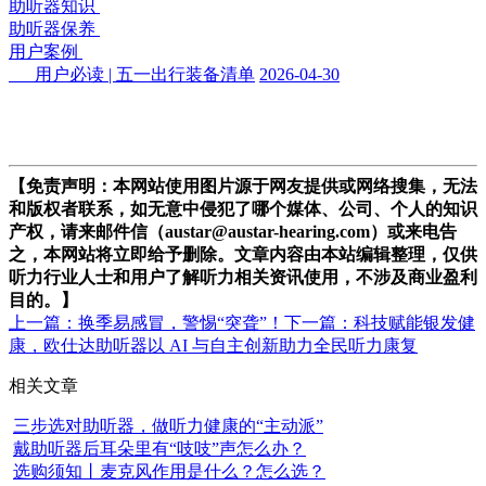
助听器知识
助听器保养
用户案例
用户必读 | 五一出行装备清单
2026-04-30
【免责声明：本网站使用图片源于网友提供或网络搜集，无法
和版权者联系，如无意中侵犯了哪个媒体、公司、个人的知识
产权，请来邮件信（austar@austar-hearing.com）或来电告
之，本网站将立即给予删除。文章内容由本站编辑整理，仅供
听力行业人士和用户了解听力相关资讯使用，不涉及商业盈利
目的。】
上一篇：换季易感冒，警惕“突聋”！
下一篇：科技赋能银发健
康，欧仕达助听器以 AI 与自主创新助力全民听力康复
相关文章
三步选对助听器，做听力健康的“主动派”
戴助听器后耳朵里有“吱吱”声怎么办？
选购须知丨麦克风作用是什么？怎么选？