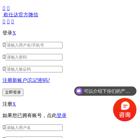


欧仕达官方微信



登录
X



注册新账户
|
忘记密码?
可以介绍下你们的产品么？
注册
X
如果您已拥有账号，点此
登录
