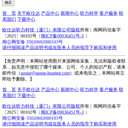
首 页
关于欧仕达
产品中心
新闻中心
听力科学
客户服务
联
系我们
下载中心
欧仕达听力科技（厦门）有限公司版权
所有 | 闽网药信备字
〔2025〕00102号 |
闽ICP备09036451号-3
|
闽公网安备 35020602000103号
请仔细阅读产品说明书或在医务人员的指导下购买和使用
【免责声明：本网站使用图片来源网络采集，无法和版权者联
系，如无意中侵犯了哪个媒体、公司、个人的知识产权，请来
邮件信（
austar@austar-hearing.com
）或来电告之，本网站将立
即给予删除。】
首 页
关于欧仕达
产品中心
新闻中心
听力科学
客户服务
联
系我们
下载中心
欧仕达听力科技（厦门）有限公司版权
所有 | 闽网药信备字
〔2025〕00102号 |
闽ICP备09036451号-3
|
闽公网安备 35020602000103号
请仔细阅读产品说明书或在医务人员的指导下购买和使用