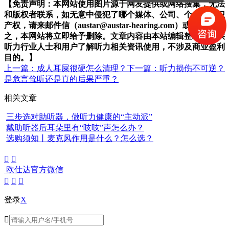
【免责声明：本网站使用图片源于网友提供或网络搜集，无法
和版权者联系，如无意中侵犯了哪个媒体、公司、个人的知识
产权，请来邮件信（austar@austar-hearing.com）或来电告
之，本网站将立即给予删除。文章内容由本站编辑整理，仅供
听力行业人士和用户了解听力相关资讯使用，不涉及商业盈利
目的。】
上一篇：成人耳屎很硬怎么清理？
下一篇：听力损伤不可逆？
是危言耸听还是真的后果严重？
相关文章
三步选对助听器，做听力健康的“主动派”
戴助听器后耳朵里有“吱吱”声怎么办？
选购须知丨麦克风作用是什么？怎么选？


欧仕达官方微信



登录
X
